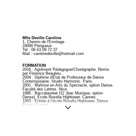
Mlle Deville Caroline
1, Chemin de l'Ermitage
24000 Périgueux
Tel : 06 63 09 72 37
Mail : carolinedeville@hotmail.com
FORMATION
2016 : Agrément Pédagogue/Chorégraphe. Remis
par Florence Beaulieu.
2004 : Diplôme d'État de Professeur de Danse
Contemporaine. Studio Harmonic. Paris.
2001 : Maîtrise en Arts du Spectacle, option Danse.
Faculté des Lettres. Nice.
1995 : Baccalauréat f11’ (bac Musique, option
Danse). École Rosella Hightower.
Cannes.
1993 : Entrée à l’école Rosella Hightower, Danse
Étude. Cannes.
STAGES
2017 / 2018 : Stage technique Gaga à Bordeaux et
bruges.
depuis 2009 : Nombreux stages pluri disciplinaires (
contemporain, jazz, classique, africain,
bollywood...).